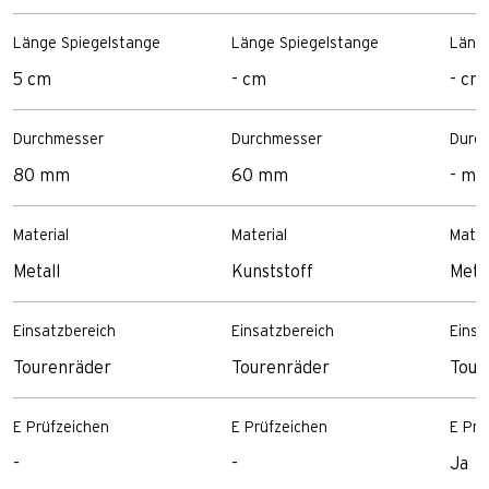
Länge Spiegelstange
Länge Spiegelstange
Länge
5 cm
- cm
- cm
Durchmesser
Durchmesser
Durc
80 mm
60 mm
- m
Material
Material
Mater
Metall
Kunststoff
Metal
Einsatzbereich
Einsatzbereich
Einsa
Tourenräder
Tourenräder
Tour
E Prüfzeichen
E Prüfzeichen
E Prü
-
-
Ja