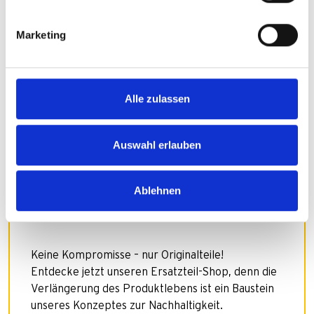
Marketing
Alle zulassen
Auswahl erlauben
Brauchst du ein
Ablehnen
Ersatzteil?
Keine Kompromisse – nur Originalteile!
Entdecke jetzt unseren Ersatzteil-Shop, denn die
Verlängerung des Produktlebens ist ein Baustein
unseres Konzeptes zur Nachhaltigkeit.