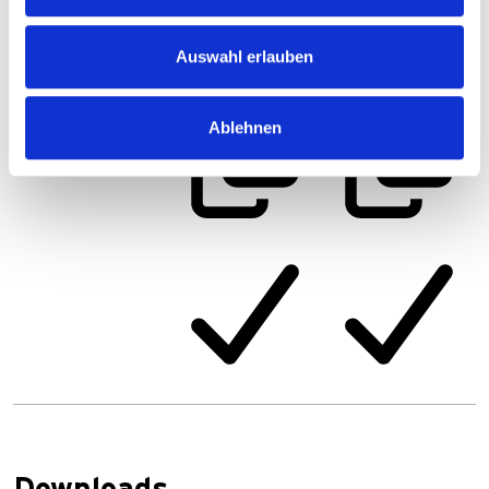
Auswahl erlauben
Artikelnummer
153RN-04
153RTSNDI-04
Ablehnen