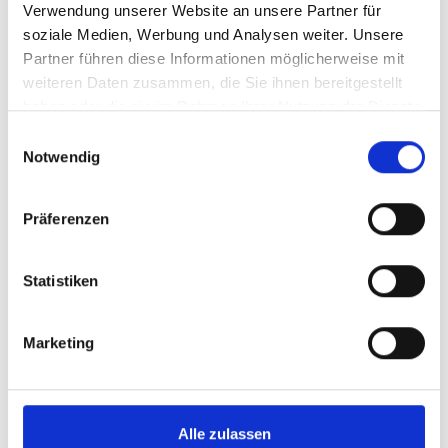
Verwendung unserer Website an unsere Partner für
soziale Medien, Werbung und Analysen weiter. Unsere
Vork montage
Ja
Ja
Partner führen diese Informationen möglicherweise mit
weiteren Daten zusammen, die Sie ihnen bereitgestellt
Product gewicht in
75
75
haben oder die sie im Rahmen Ihrer Nutzung der Dienste
g
gesammelt haben.
Einwilligungsauswahl
Notwendig
EAN
4006021014701
4006021014718
Präferenzen
Statistiken
Marketing
Alle zulassen