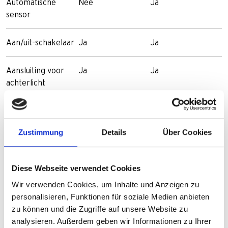
Automatische
Nee
Ja
sensor
Aan/uit-schakelaar
Ja
Ja
Aansluiting voor
Ja
Ja
achterlicht
Spanningsbereik
6V AC
6V AC
Zustimmung
Details
Über Cookies
Vermogensopname
2,4W
2,4W
Beugel
Roestvrijstalen
Roestvrijstalen
Diese Webseite verwendet Cookies
houder voor
houder voor
Wir verwenden Cookies, um Inhalte und Anzeigen zu
vorkmontage
vorkmontage
personalisieren, Funktionen für soziale Medien anbieten
zu können und die Zugriffe auf unsere Website zu
Stuur montage
Ja
Ja
analysieren. Außerdem geben wir Informationen zu Ihrer