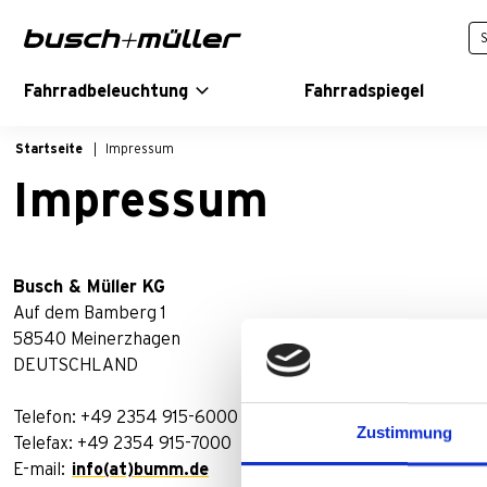
Zur Hauptnavigation springen
Zum Hauptinhalt springen
Zur Fußzeile der Seite springen
Fahrradbeleuchtung
Fahrradspiegel
Startseite
Impressum
Impressum
Busch & Müller KG
Auf dem Bamberg 1
58540 Meinerzhagen
DEUTSCHLAND
Telefon: +49 2354 915-6000
Zustimmung
Telefax: +49 2354 915-7000
E-mail:
info(at)bumm.de