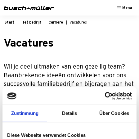
Sla naar de hoofd navigatie
Sla naar de hoofdinhoud
Sla naar de voettekst van de pagina
Menu
Start
Het bedrijf
Carrière
Vacatures
Vacatures
Wil je deel uitmaken van een gezellig team?
Baanbrekende ideeën ontwikkelen voor ons
succesvolle familiebedrijf en bijdragen aan het
zichtbaar beter maken van tweewielers op de
weg? Stap dan op en ga met ons aan de slag!
Zustimmung
Details
Über Cookies
Diese Webseite verwendet Cookies