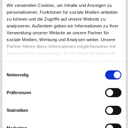
Wir verwenden Cookies, um Inhalte und Anzeigen zu
Kun je geen baan vinden
personalisieren, Funktionen für soziale Medien anbieten
die bij je past?
zu können und die Zugriffe auf unsere Website zu
analysieren. Außerdem geben wir Informationen zu Ihrer
Verwendung unserer Website an unsere Partner für
Neem dan het initiatief en overtuig ons waarom we
soziale Medien, Werbung und Analysen weiter. Unsere
elkaar sowieso moeten leren kennen: Welke
Partner führen diese Informationen möglicherweise mit
ervaring en talenten zou je graag rendabel bij ons
weiteren Daten zusammen, die Sie ihnen bereitgestellt
willen inzetten? Inspireer ons met je vaardigheden
haben oder die sie im Rahmen Ihrer Nutzung der Dienste
en laat ons weten wat je salarisverwachtingen zijn.
gesammelt haben.
Einwilligungsauswahl
Wie weet - misschien past het wel. Want zelfs als je
Notwendig
op twee wielen reist, zijn het vaak de omwegen
waar je iets bijzonders ontdekt.
Präferenzen
We kijken uit naar je
open sollicitatie
!
Statistiken
Marketing