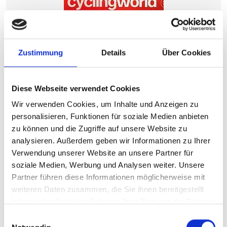
Zustimmung
Details
Über Cookies
Diese Webseite verwendet Cookies
Wir verwenden Cookies, um Inhalte und Anzeigen zu
personalisieren, Funktionen für soziale Medien anbieten
zu können und die Zugriffe auf unsere Website zu
21.03.2026
analysieren. Außerdem geben wir Informationen zu Ihrer
Verwendung unserer Website an unsere Partner für
busch+müller wint brons
soziale Medien, Werbung und Analysen weiter. Unsere
Cyclingworld Award 2026 voor het TURNTEC T2-
Partner führen diese Informationen möglicherweise mit
richtingaanwijzersysteem
weiteren Daten zusammen, die Sie ihnen bereitgestellt
haben oder die sie im Rahmen Ihrer Nutzung der Dienste
gesammelt haben.
Einwilligungsauswahl