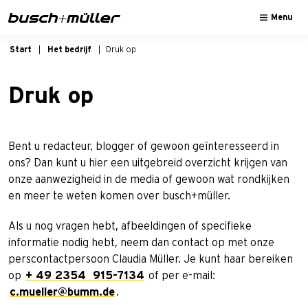
Sla naar de hoofd navigatie
Sla naar de hoofdinhoud
Sla naar de voettekst van de pagina
Menu
Start
Het bedrijf
Druk op
Druk op
Bent u redacteur, blogger of gewoon geïnteresseerd in
ons? Dan kunt u hier een uitgebreid overzicht krijgen van
onze aanwezigheid in de media of gewoon wat rondkijken
en meer te weten komen over busch+müller.
Als u nog vragen hebt, afbeeldingen of specifieke
informatie nodig hebt, neem dan contact op met onze
perscontactpersoon Claudia Müller. Je kunt haar bereiken
op
+ 49 2354 915-7134
of per e-mail:
c.mueller@bumm.de
.