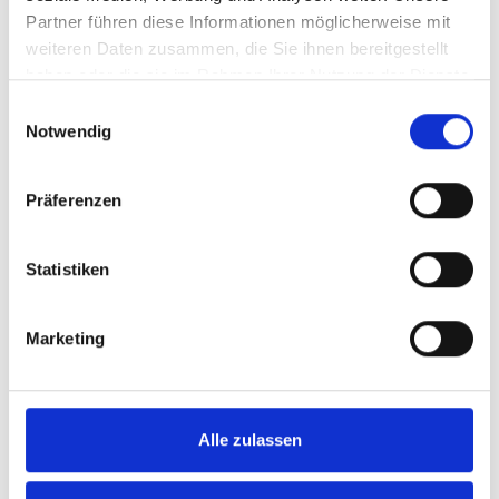
Partner führen diese Informationen möglicherweise mit
weiteren Daten zusammen, die Sie ihnen bereitgestellt
haben oder die sie im Rahmen Ihrer Nutzung der Dienste
gesammelt haben.
Einwilligungsauswahl
Notwendig
Präferenzen
Statistiken
Marketing
Vergleich ausgewählter
Produkte
Alle zulassen
Befestigungssystem für 913/701VLME -