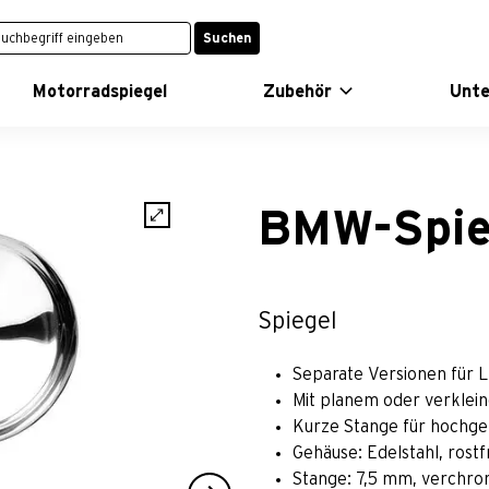
Suchen
Motorradspiegel
Zubehör
Unt
BMW-Spie
Spiegel
Separate Versionen für 
Mit planem oder verklei
Kurze Stange für hochg
Gehäuse: Edelstahl, rost
Stange: 7,5 mm, verchro