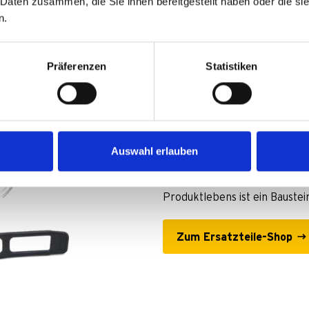
 Daten zusammen, die Sie ihnen bereitgestellt haben oder die s
n.
Präferenzen
Statistiken
Brauchst du e
Auswahl erlauben
Keine Kompromisse – nur Orig
Entdecke jetzt unseren Ersat
Produktlebens ist ein Baustei
Zum Ersatzteile-Shop