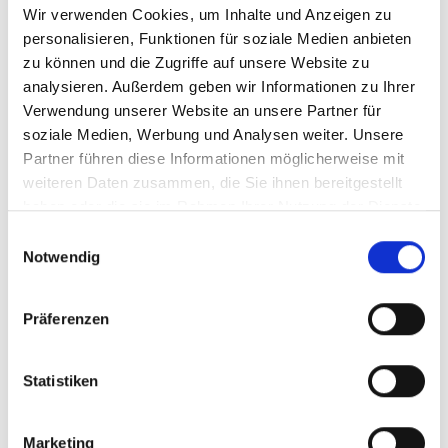
Wir verwenden Cookies, um Inhalte und Anzeigen zu
personalisieren, Funktionen für soziale Medien anbieten
zu können und die Zugriffe auf unsere Website zu
analysieren. Außerdem geben wir Informationen zu Ihrer
Brauchst du ein
Verwendung unserer Website an unsere Partner für
Ersatzteil?
soziale Medien, Werbung und Analysen weiter. Unsere
Partner führen diese Informationen möglicherweise mit
weiteren Daten zusammen, die Sie ihnen bereitgestellt
Keine Kompromisse – nur Originalteile!
haben oder die sie im Rahmen Ihrer Nutzung der Dienste
Entdecke jetzt unseren Ersatzteil-Shop, denn die
gesammelt haben.
Einwilligungsauswahl
Verlängerung des Produktlebens ist ein Baustein
Notwendig
unseres Konzeptes zur Nachhaltigkeit.
Präferenzen
Zum Ersatzteile-Shop
Statistiken
Marketing