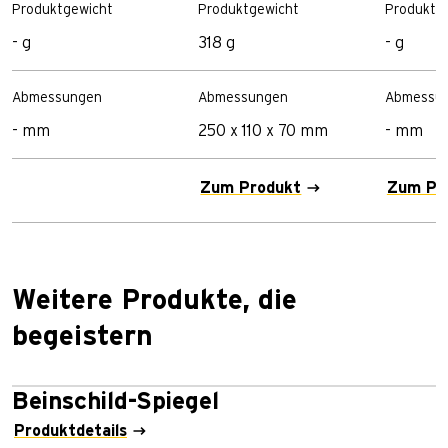
Produktgewicht
Produktgewicht
Produktg
- g
318 g
- g
Abmessungen
Abmessungen
Abmessu
- mm
250 x 110 x 70 mm
- mm
Zum Produkt
Zum Pr
Weitere Produkte, die
begeistern
Beinschild-Spiegel
Produktdetails