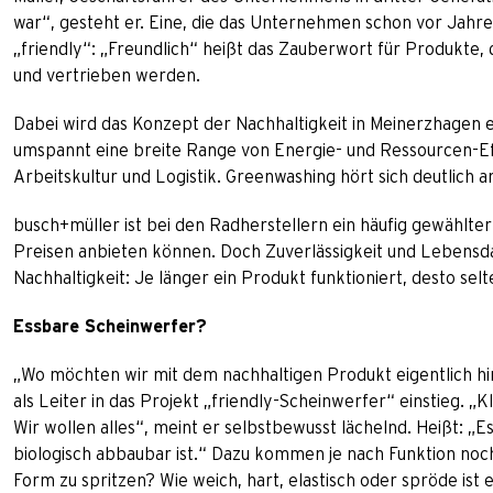
war“, gesteht er. Eine, die das Unternehmen schon vor Jahren 
„friendly“: „Freundlich“ heißt das Zauberwort für Produkte,
und vertrieben werden.
Dabei wird das Konzept der Nachhaltigkeit in Meinerzhagen e
umspannt eine breite Range von Energie- und Ressourcen-Eff
Arbeitskultur und Logistik. Greenwashing hört sich deutlich 
busch+müller ist bei den Radherstellern ein häufig gewählter 
Preisen anbieten können. Doch Zuverlässigkeit und Lebensd
Nachhaltigkeit: Je länger ein Produkt funktioniert, desto se
Essbare Scheinwerfer?
„Wo möchten wir mit dem nachhaltigen Produkt eigentlich hin?
als Leiter in das Projekt „friendly-Scheinwerfer“ einstieg. „Kl
Wir wollen alles“, meint er selbstbewusst lächelnd. Heißt: „E
biologisch abbaubar ist.“ Dazu kommen je nach Funktion noch 
Form zu spritzen? Wie weich, hart, elastisch oder spröde ist