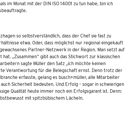
ls im Monat mit der DIN ISO 14001 zu tun habe, bin ich
tsbeauftragte.
hagen so selbstverständlich, dass der Chef sie fast zu
hältnisse etwa. Oder, dass möglichst nur regional eingekauft
 gewachsenes Partner-Netzwerk in der Region. Man setzt auf
hat. „Zusammen“ gibt auch das Stichwort zur klassischen
arbeitern sagte Müller den Satz „ich möchte keinen
rte Verantwortung für die Belegschaft ernst. Denn trotz der
branche erfasste, gelang es busch+müller, alle Mitarbeiter
 auch Sicherheit bedeuten. Und Erfolg – sogar in schwierigen
sige Qualität heute immer noch ein Erfolgsgarant ist. Denn:
selbstbewusst mit spitzbübischem Lächeln.