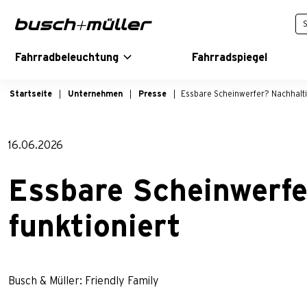
Zur Hauptnavigation springen
Zum Hauptinhalt springen
Zur Fußzeile der Seite springen
Fahrradbeleuchtung
Fahrradspiegel
Startseite
Unternehmen
Presse
Essbare Scheinwerfer? Nachhaltig
16.06.2026
Essbare Scheinwerfe
funktioniert
Busch & Müller: Friendly Family