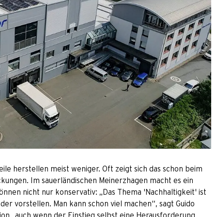
ile herstellen meist weniger. Oft zeigt sich das schon beim
ackungen. Im sauerländischen Meinerzhagen macht es ein
nnen nicht nur konservativ: „Das Thema 'Nachhaltigkeit' ist
sider vorstellen. Man kann schon viel machen“, sagt Guido
ion „auch wenn der Einstieg selbst eine Herausforderung