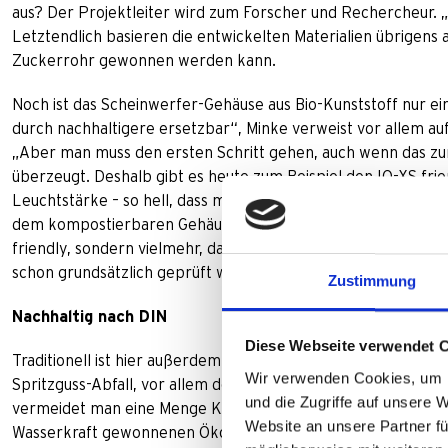
aus? Der Projektleiter wird zum Forscher und Rechercheur. „
Letztendlich basieren die entwickelten Materialien übrigens 
Zuckerrohr gewonnen werden kann.
Noch ist das Scheinwerfer-Gehäuse aus Bio-Kunststoff nur ein
durch nachhaltigere ersetzbar“, Minke verweist vor allem auf
„Aber man muss den ersten Schritt gehen, auch wenn das zunä
überzeugt. Deshalb gibt es heute zum Beispiel den IQ-XS fri
Leuchtstärke – so hell, dass man ihn früher eher mit Autosch
dem kompostierbaren Gehäuse. Mittlerweile ist das Projekt a
friendly, sondern vielmehr, dass die Möglichkeit, abbaubare
schon grundsätzlich geprüft wird.
Zustimmung
Nachhaltig nach DIN
Diese Webseite verwendet 
Traditionell ist hier außerdem der Materialkreislauf in der S
Wir verwenden Cookies, um I
Spritzguss-Abfall, vor allem der Anguss in den Spritzmaschi
und die Zugriffe auf unsere 
vermeidet man eine Menge Kunststoffabfall. Der Herstellungs
Website an unsere Partner fü
Wasserkraft gewonnenen Ökostrom“, so Müller, „und sparen