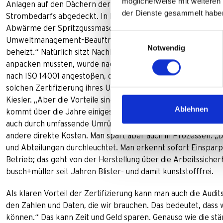
möglicherweise mit weiteren
Anlagen auf den Dächern der Unternehmensgebäude in Meiner
der Dienste gesammelt habe
Strombedarfs abgedeckt. In Euro ausgedrückt ein satter Betra
Abwärme der Spritzgussmaschinen wird zur Beheizung der Geb
Einwilligungsauswahl
Umweltmanagement-Beauftragter bei busch+müller. „Ein Teil
Notwendig
beheizt.“ Natürlich sitzt Nachhaltigkeit auch in vielen verst
anpacken mussten, wurde nach und nach neu gedämmt“, so Ki
nach ISO 14001 angestoßen, die Kiesler bei busch+müller lei
solchen Zertifizierung ihres Umwelt-Managementsystems nur d
Kiesler. „Aber die Vorteile sind mittel- und langfristig deutl
Ablehnen
kommt über die Jahre einiges an Einsparungen zusammen. Die
auch durch umfassende Umrüstung auf verbrauchsgünstige L
andere direkte Kosten. Man spart aber auch in Prozessen: „D
und Abteilungen durchleuchtet. Man erkennt sofort Einsparp
Betrieb; das geht von der Herstellung über die Arbeitssicherh
busch+müller seit Jahren Blister- und damit kunststofffrei.
Als klaren Vorteil der Zertifizierung kann man auch die Audits 
den Zahlen und Daten, die wir brauchen. Das bedeutet, dass
können.“ Das kann Zeit und Geld sparen. Genauso wie die st