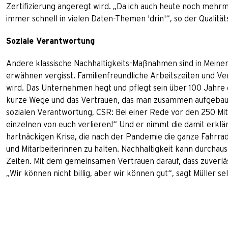
Zertifizierung angeregt wird. „Da ich auch heute noch mehrma
immer schnell in vielen Daten-Themen 'drin'“, so der Qualitä
Soziale Verantwortung
Andere klassische Nachhaltigkeits-Maßnahmen sind in Meinerz
erwähnen vergisst. Familienfreundliche Arbeitszeiten und Ver
wird. Das Unternehmen hegt und pflegt sein über 100 Jahre
kurze Wege und das Vertrauen, das man zusammen aufgebaut 
sozialen Verantwortung, CSR: Bei einer Rede vor den 250 Mit
einzelnen von euch verlieren!“ Und er nimmt die damit erklä
hartnäckigen Krise, die nach der Pandemie die ganze Fahrrad
und Mitarbeiterinnen zu halten. Nachhaltigkeit kann durchaus
Zeiten. Mit dem gemeinsamen Vertrauen darauf, dass zuverläs
„Wir können nicht billig, aber wir können gut“, sagt Müller 