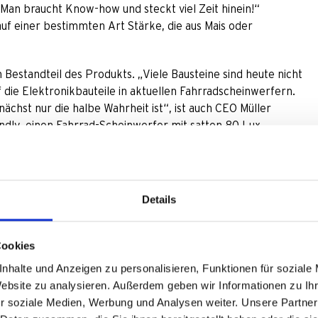
Man braucht Know-how und steckt viel Zeit hinein!“
auf einer bestimmten Art Stärke, die aus Mais oder
 Bestandteil des Produkts. „Viele Bausteine sind heute nicht
 die Elektronikbauteile in aktuellen Fahrradscheinwerfern.
chst nur die halbe Wahrheit ist“, ist auch CEO Müller
endly, einen Fahrrad-Scheinwerfer mit satten 80 Lux
einwerfern als mit Fahrradlicht in Verbindung gebracht – und
ls solches abgeschlossen. Das bedeutet nicht das Ende von
 Bio-Kunststoffe zu verwenden, bei neuen Entwicklungen
Details
Cookies
pritzguss-Produktion mit Regranulaten. Bedeutet: Der
nhalte und Anzeigen zu personalisieren, Funktionen für soziale
nen, wird wieder zu Granulat gemahlen und verwertet. So
Website zu analysieren. Außerdem geben wir Informationen zu I
prozess selbst? Sehr energieintensiv. „Wir beziehen aus
r soziale Medien, Werbung und Analysen weiter. Unsere Partner
 damit 850 Tonnen CO
ein.“ Zusätzlich gibt es Photovoltaik-
2