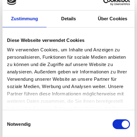
Reset filter
Apply filter
Zustimmung
Details
Über Cookies
Diese Webseite verwendet Cookies
Search results
Wir verwenden Cookies, um Inhalte und Anzeigen zu
personalisieren, Funktionen für soziale Medien anbieten
zu können und die Zugriffe auf unsere Website zu
published
analysieren. Außerdem geben wir Informationen zu Ihrer
Title
Type
Categories
at
Verwendung unserer Website an unsere Partner für
soziale Medien, Werbung und Analysen weiter. Unsere
Light-Info
Sales
Partner führen diese Informationen möglicherweise mit
Light-Info
02.10.2023
33
support
weiteren Daten zusammen, die Sie ihnen bereitgestellt
haben oder die sie im Rahmen Ihrer Nutzung der Dienste
gesammelt haben.
Einwilligungsauswahl
Light-Info
Sales
Notwendig
Light-Info
01.11.2024
34
support