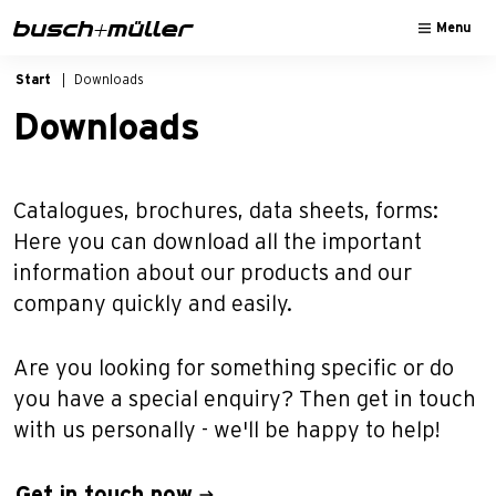
Skip to main navigation
Skip to main content
Skip to page footer
Menu
Start
Downloads
Downloads
Catalogues, brochures, data sheets, forms:
Here you can download all the important
information about our products and our
company quickly and easily.
Are you looking for something specific or do
you have a special enquiry? Then get in touch
with us personally - we'll be happy to help!
Get in touch now