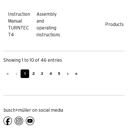
Instruction
Assembly
Manual
and
Products
TURNTEC
operating
T4
instructions
Showing 1 to 10 of 46 entries
«
‹
1
2
3
4
5
›
»
busch+müller on social media