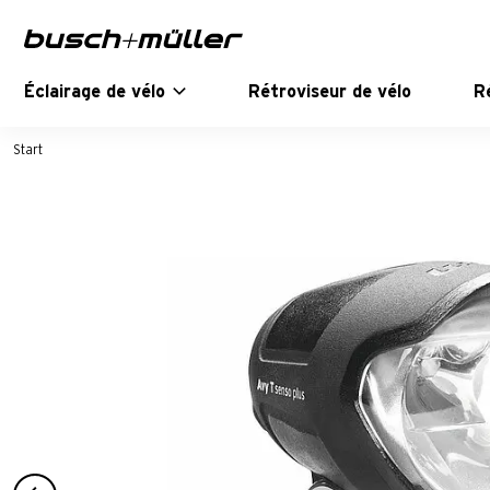
Sauter à la navigation principale
Passer au contenu principal
Passer au pied de page
Éclairage de vélo
Rétroviseur de vélo
R
Start