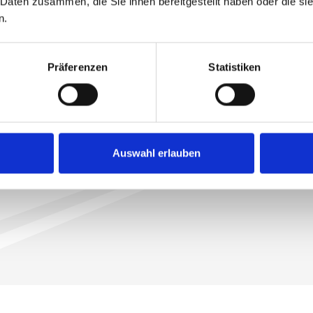
 Daten zusammen, die Sie ihnen bereitgestellt haben oder die s
n.
Präferenzen
Statistiken
LED de jour et feux de position
Auswahl erlauben
pour une sécurité maximale sur la
route