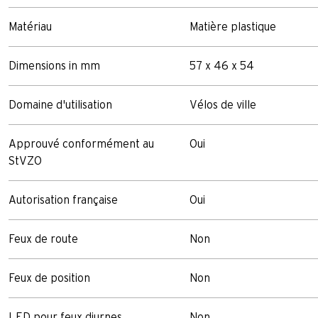
Matériau
Matière plastique
Dimensions in mm
57 x 46 x 54
Domaine d'utilisation
Vélos de ville
Approuvé conformément au
Oui
StVZO
Autorisation française
Oui
Feux de route
Non
Feux de position
Non
LED pour feux diurnes
Non