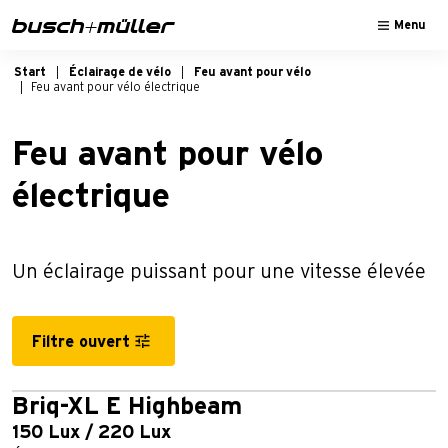
Sauter à la navigation principale
Passer au contenu principal
Passer au pied de page
Menu
Start
Éclairage de vélo
Feu avant pour vélo
Feu avant pour vélo électrique
Feu avant pour vélo
électrique
Un éclairage puissant pour une vitesse élevée
Filtre ouvert
Briq-XL E Highbeam
150 Lux / 220 Lux