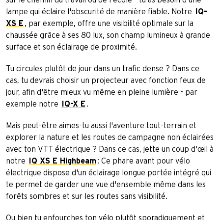
sur le chemin du travail ou de l'école - tu as besoin d'une
lampe qui éclaire l'obscurité de manière fiable. Notre
IQ-
XS E
, par exemple, offre une visibilité optimale sur la
chaussée grâce à ses 80 lux, son champ lumineux à grande
surface et son éclairage de proximité.
Tu circules plutôt de jour dans un trafic dense ? Dans ce
cas, tu devrais choisir un projecteur avec fonction feux de
jour, afin d'être mieux vu même en pleine lumière - par
exemple notre
IQ-X E
.
Mais peut-être aimes-tu aussi l'aventure tout-terrain et
explorer la nature et les routes de campagne non éclairées
avec ton VTT électrique ? Dans ce cas, jette un coup d'œil à
notre
IQ XS E Highbeam
: Ce phare avant pour vélo
électrique dispose d'un éclairage longue portée intégré qui
te permet de garder une vue d'ensemble même dans les
forêts sombres et sur les routes sans visibilité.
Ou bien tu enfourches ton vélo plutôt sporadiquement et