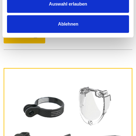
Auswahl erlauben
Anleitung_IQ-XS-XM-XL.pdf
PDF
486 KB
Ablehnen
Download