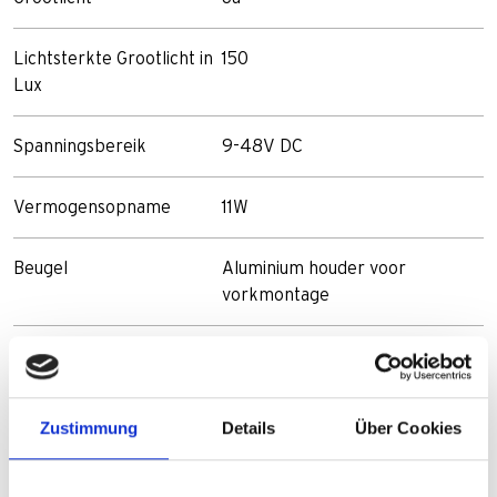
Lichtsterkte Grootlicht in
150
Lux
Spanningsbereik
9-48V DC
Vermogensopname
11W
Beugel
Aluminium houder voor
vorkmontage
Stuur montage
Ja
Vork montage
Ja
Zustimmung
Details
Über Cookies
Product gewicht in g
120