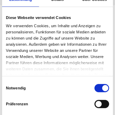
Diese Webseite verwendet Cookies
Attributs
Wir verwenden Cookies, um Inhalte und Anzeigen zu
personalisieren, Funktionen für soziale Medien anbieten
zu können und die Zugriffe auf unsere Website zu
analysieren. Außerdem geben wir Informationen zu Ihrer
Fonctionnalité
IQ-X E
Verwendung unserer Website an unsere Partner für
soziale Medien, Werbung und Analysen weiter. Unsere
Feux de croisement in Lux
150
Partner führen diese Informationen möglicherweise mit
weiteren Daten zusammen, die Sie ihnen bereitgestellt
Résistant aux éclaboussures et à la
Oui
haben oder die sie im Rahmen Ihrer Nutzung der Dienste
pluie
gesammelt haben.
Einwilligungsauswahl
Notwendig
Matériau
Aluminium
Präferenzen
Dimensions in mm
55 x 46 x 54