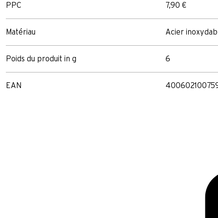
PPC
7,90 €
Matériau
Acier inoxydab
Poids du produit in g
6
EAN
40060210075