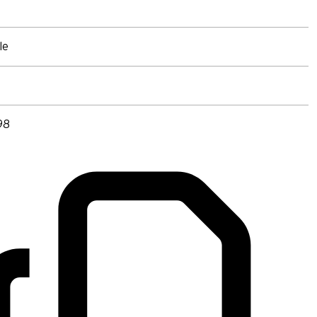
le
98