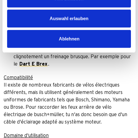
Produit une bande lumineuse régulière qui permet aux
autres usagers de la route de mieux évaluer la distance
Auswahl erlauben
qui les sépare de toi.
Feu de stop :
Veille à ce que ton feu arrière s'allume de manière
Ablehnen
extra-brillante lorsque tu freines et, grâce à la fonction
intégrée de feu de stop d'urgence, te signale par un
clignotement un freinage brusque. Par exemple pour
le
Dart E Brex
.
Compatibilité
Il existe de nombreux fabricants de vélos électriques
différents, mais ils utilisent généralement des moteurs
uniformes de fabricants tels que Bosch, Shimano, Yamaha
ou Brose. Pour raccorder les feux arrière de vélo
électrique de busch+müller, tu n'as donc besoin que d'un
câble d'éclairage adapté au système moteur.
Domaine d'utilisation