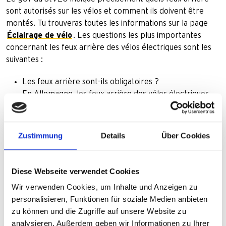
sont autorisés sur les vélos et comment ils doivent être
montés. Tu trouveras toutes les informations sur la page
Éclairage de vélo
. Les questions les plus importantes
concernant les feux arrière des vélos électriques sont les
suivantes :
Les feux arrière sont-ils obligatoires ?
En Allemagne, les feux arrière des vélos électriques
sont obligatoires en cas de mauvaise visibilité et dans
l'obscurité - sinon, tu risques une amende.
Quels sont les feux arrière autorisés ?
Zustimmung
Details
Über Cookies
Seuls sont autorisés les feux arrière à LED certifiés par
le StVZO, qui s'allument en permanence et restent
activés à l'arrêt.
Diese Webseite verwendet Cookies
Y a-t-il d'autres règles pour les S-Pedelecs ?
Wir verwenden Cookies, um Inhalte und Anzeigen zu
Pour les S-Pedelecs, la règle supplémentaire est que
personalisieren, Funktionen für soziale Medien anbieten
l'éclairage doit également être allumé de jour.
zu können und die Zugriffe auf unsere Website zu
analysieren. Außerdem geben wir Informationen zu Ihrer