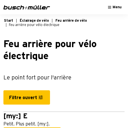
Sauter à la navigation principale
Passer au contenu principal
Passer au pied de page
Menu
Start
Éclairage de vélo
Feu arrière de vélo
Feu arrière pour vélo électrique
Feu arrière pour vélo
électrique
Le point fort pour l'arrière
Filtre ouvert
[my:] E
Petit. Plus petit. [my:].