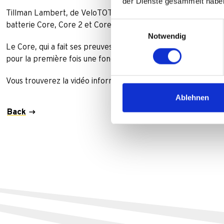
der Dienste gesammelt habe
Tillman Lambert, de VeloTOTAL BikeCheck, s'entretient avec 
Einwilligungsauswahl
batterie Core, Core 2 et Core 2 Highbeam.
Notwendig
Le Core, qui a fait ses preuves, trouve dans le Core 2 un s
pour la première fois une fonction de feux de route intégrée.
Vous trouverez la vidéo informative
ici.
Ablehnen
Back