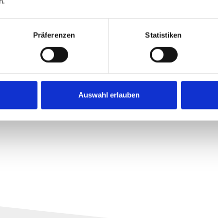
n.
Herbert Baltrusch, de busch+müller, au sujet des phares à
Präferenzen
Statistiken
uccesseur moderne. En complément, le Core 2 Highbeam offre
Auswahl erlauben