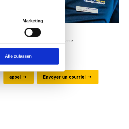
Marketing
Claudia Müller
Ansprechpartnerin für die Presse
Auf dem Bamberg 1
Alle zulassen
58540 Meinerzhagen
appel
Envoyer un courriel