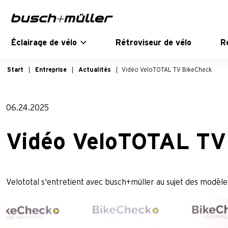
Sauter à la navigation principale
Passer au contenu principal
Passer au pied de page
Éclairage de vélo
Rétroviseur de vélo
R
Start
Entreprise
Actualités
Vidéo VeloTOTAL TV BikeCheck
06.24.2025
Vidéo VeloTOTAL TV
Velototal s'entretient avec busch+müller au sujet des modèl