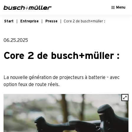
Sauter à la navigation principale
Passer au contenu principal
Passer au pied de page
Menu
Start
Entreprise
Presse
Core 2 de busch+müller :
06.25.2025
Core 2 de busch+müller :
La nouvelle génération de projecteurs à batterie – avec
option feux de route réels.