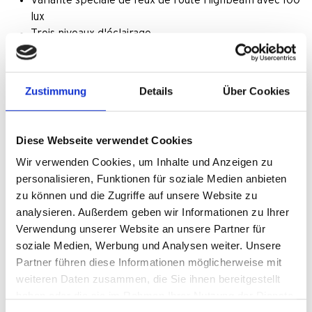
Variante spéciale de feux de route Highbeam avec 100
lux
Trois niveaux d'éclairage
Successeur du phare à batterie Core très apprécié
Charge rapide via USB-C
Fonction powerbank
Zustimmung
Details
Über Cookies
Friendly : batterie lithium remplaçable
Diese Webseite verwendet Cookies
Core 2, type 181
Wir verwenden Cookies, um Inhalte und Anzeigen zu
Prix de vente conseillé : à partir de 59,95 €
personalisieren, Funktionen für soziale Medien anbieten
zu können und die Zugriffe auf unsere Website zu
analysieren. Außerdem geben wir Informationen zu Ihrer
Verwendung unserer Website an unsere Partner für
Core Highbeam avec feux de route, type 181H
soziale Medien, Werbung und Analysen weiter. Unsere
Partner führen diese Informationen möglicherweise mit
Prix de vente conseillé : 119,90 €
weiteren Daten zusammen, die Sie ihnen bereitgestellt
haben oder die sie im Rahmen Ihrer Nutzung der Dienste
Liste des téléchargements