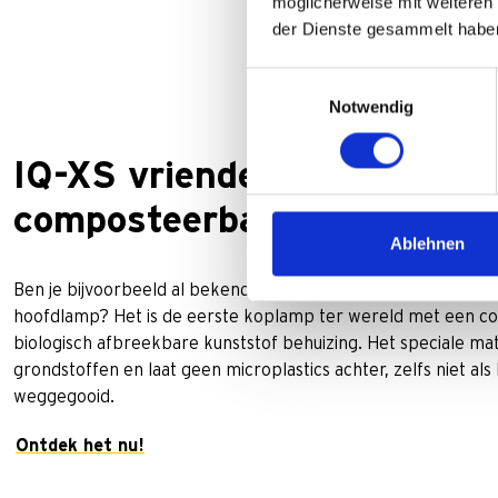
möglicherweise mit weiteren
der Dienste gesammelt habe
Einwilligungsauswahl
Notwendig
IQ-XS vriendelijk gemaakt 
composteerbaar plastic
Ablehnen
Ben je bijvoorbeeld al bekend met onze hoogwaardige en d
hoofdlamp? Het is de eerste koplamp ter wereld met een 
biologisch afbreekbare kunststof behuizing. Het speciale mat
grondstoffen en laat geen microplastics achter, zelfs niet al
weggegooid.
Ontdek het nu!