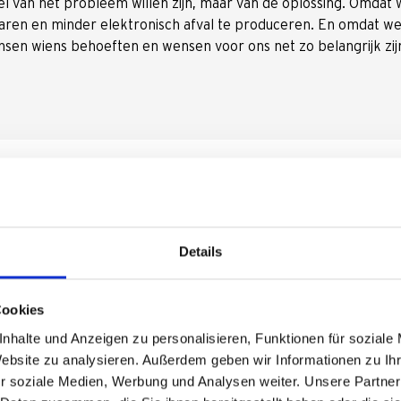
l van het probleem willen zijn, maar van de oplossing. Omdat 
aren en minder elektronisch afval te produceren. En omdat 
sen wiens behoeften en wensen voor ons net zo belangrijk zijn
ieuvriendelijk: onze product
Details
ndelijk en ontlast steden van autoverkeer - meer dan genoeg r
oplossingen zorgen ervoor dat je zichtbaar beter op weg bent -
Cookies
 aan de gewenste ommekeer in het verkeer werken we daarom e
nhalte und Anzeigen zu personalisieren, Funktionen für soziale
 die niet alleen aan hun doel voldoen - maar ook jarenlang een
Website zu analysieren. Außerdem geben wir Informationen zu I
r soziale Medien, Werbung und Analysen weiter. Unsere Partner