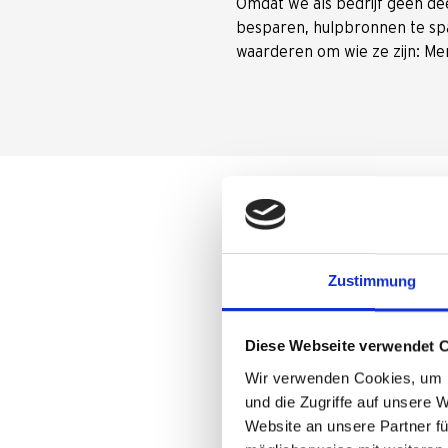
Omdat we als bedrijf geen dee
besparen, hulpbronnen te sp
waarderen om wie ze zijn: Men
Klant- en mil
Zustimmung
Fietsen is gezond, milieuvrie
te pakken. Onze verlichtings
Diese Webseite verwendet 
in het donker. Als bijdrage
Wir verwenden Cookies, um I
te inspireren. Met producten
und die Zugriffe auf unsere 
metgezel zijn.
Website an unsere Partner fü