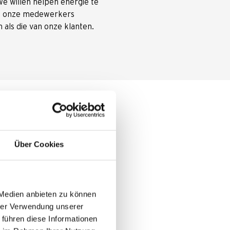
we willen helpen energie te
we onze medewerkers
 als die van onze klanten.
en
Über Cookies
edenen om regelmatig de fiets
 vooral in de schemering en
lke dag hard om je duurzaam
 Medien anbieten zu können
 sterke en betrouwbare
hrer Verwendung unserer
 führen diese Informationen