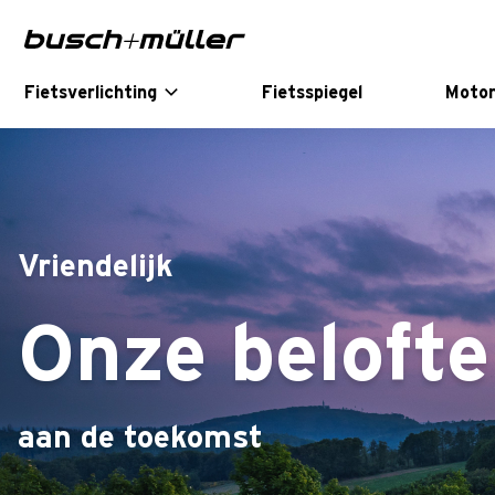
Sla naar de hoofd navigatie
Sla naar de hoofdinhoud
Sla naar de voettekst van de pagina
Fietsverlichting
Fietsspiegel
Motor
Vriendelijk
Onze belofte
aan de toekomst