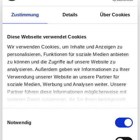
Afmetingen in mm
80 x 57 x 65
Zustimmung
Details
Über Cookies
Toepassingsgebied
Stadsfietsen, Toerfietsen
Diese Webseite verwendet Cookies
Wir verwenden Cookies, um Inhalte und Anzeigen zu
Goedgekeurd conform
Ja
personalisieren, Funktionen für soziale Medien anbieten
StVZO
zu können und die Zugriffe auf unsere Website zu
analysieren. Außerdem geben wir Informationen zu Ihrer
Grootlicht
Nee
Verwendung unserer Website an unsere Partner für
soziale Medien, Werbung und Analysen weiter. Unsere
Dagrijlicht LEDs
Ja
Partner führen diese Informationen möglicherweise mit
weiteren Daten zusammen, die Sie ihnen bereitgestellt
Spanningsbereik
11-15V DC
haben oder die sie im Rahmen Ihrer Nutzung der Dienste
gesammelt haben.
Einwilligungsauswahl
Notwendig
Vermogensopname
7W