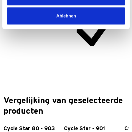
Ablehnen
Vergelijking van geselecteerde
producten
Cycle Star 80 - 903
Cycle Star - 901
Cy