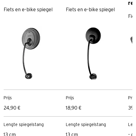
re
Fiets en e-bike spiegel
Fiets en e-bike spiegel
Fie
Prijs
Prijs
Prij
24,90 €
18,90 €
39,
Lengte spiegelstang
Lengte spiegelstang
Len
13 cm
13 cm
- c