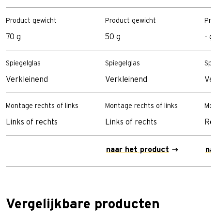
Product gewicht
Product gewicht
Pro
70 g
50 g
- g
Spiegelglas
Spiegelglas
Spi
Verkleinend
Verkleinend
Ver
Montage rechts of links
Montage rechts of links
Mon
Links of rechts
Links of rechts
Rec
naar het product
na
Vergelijkbare producten