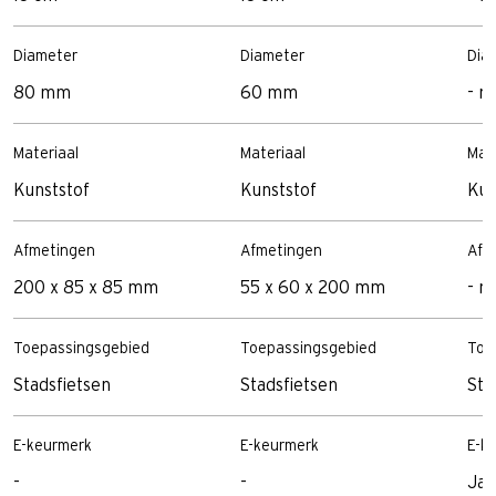
Diameter
Diameter
Dia
80 mm
60 mm
- 
Materiaal
Materiaal
Mat
Kunststof
Kunststof
Kun
Afmetingen
Afmetingen
Afm
200 x 85 x 85 mm
55 x 60 x 200 mm
- 
Toepassingsgebied
Toepassingsgebied
Toe
Stadsfietsen
Stadsfietsen
Sta
E-keurmerk
E-keurmerk
E-k
-
-
Ja