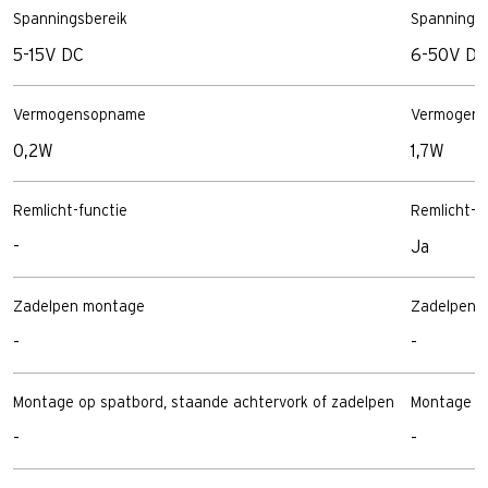
Spanningsbereik
Spanningsb
5-15V DC
6-50V DC
Vermogensopname
Vermogen
0,2W
1,7W
Remlicht-functie
Remlicht-f
-
Ja
Zadelpen montage
Zadelpen 
-
-
Montage op spatbord, staande achtervork of zadelpen
Montage op
-
-