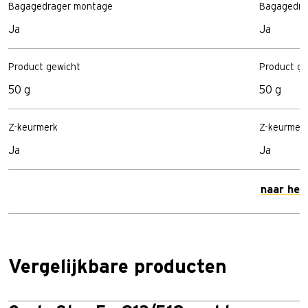
Bagagedrager montage
Bagagedra
Ja
Ja
Product gewicht
Product ge
50 g
50 g
Z-keurmerk
Z-keurmer
Ja
Ja
naar het
Vergelijkbare producten