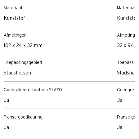
Materiaal
Materiaal
Kunststof
Kunststof
Afmetingen
Afmetinge
102 x 24 x 32 mm
32 x 94 
Toepassingsgebied
Toepassin
Stadsfietsen
Stadsfiet
Goedgekeurd conform StVZO
Goedgekeu
Ja
Ja
Franse goedkeuring
Franse goe
Ja
Ja