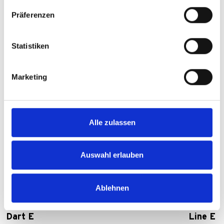
Präferenzen
Statistiken
Marketing
Alle zulassen
Auswahl erlauben
Vergelijking van geselecteerde
producten
Ablehnen
Dart E
Line E 