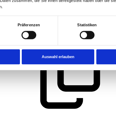
35
 Daten zusammen, die Sie ihnen bereitgestellt haben oder die s
n.
15
Präferenzen
Statistiken
4006021009523
Auswahl erlauben