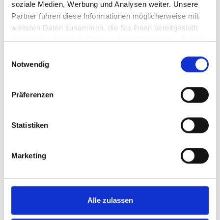
soziale Medien, Werbung und Analysen weiter. Unsere
Partner führen diese Informationen möglicherweise mit
weiteren Daten zusammen, die Sie ihnen bereitgestellt
haben oder die sie im Rahmen Ihrer Nutzung der Dienste
gesammelt haben.
Einwilligungsauswahl
Notwendig
Präferenzen
Statistiken
Vergelijking van geselecteerde
Marketing
producten
Kabelkanaal
Adapter
Alle zulassen
Houder
Houder