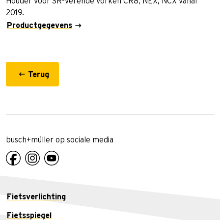
Houder voor SR-verende vorken CR8, NEX, NCX vanaf
2019.
Productgegevens
Terug
busch+müller op sociale media
Fietsverlichting
Fietsspiegel