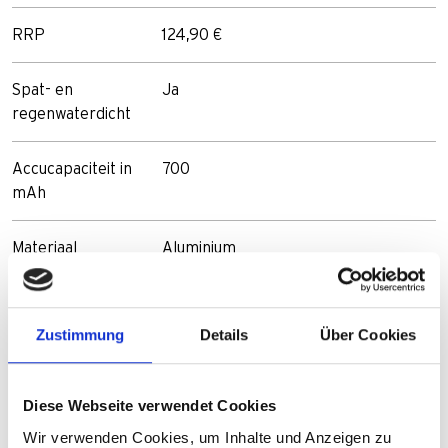
RRP
124,90 €
Spat- en
Ja
regenwaterdicht
Accucapaciteit in
700
mAh
Materiaal
Aluminium
Toepassingsgebied
Stadsfietsen, Sportieve fietsen,
Tourfietsen, E-Scooter
Zustimmung
Details
Über Cookies
Goedgekeurd
Ja
Diese Webseite verwendet Cookies
conform StVZO
Wir verwenden Cookies, um Inhalte und Anzeigen zu