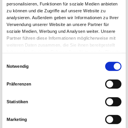
Product gewicht in g
165
personalisieren, Funktionen für soziale Medien anbieten
zu können und die Zugriffe auf unsere Website zu
analysieren. Außerdem geben wir Informationen zu Ihrer
EAN
4006021015685
Verwendung unserer Website an unsere Partner für
soziale Medien, Werbung und Analysen weiter. Unsere
Partner führen diese Informationen möglicherweise mit
weiteren Daten zusammen, die Sie ihnen bereitgestellt
haben oder die sie im Rahmen Ihrer Nutzung der Dienste
gesammelt haben.
Einwilligungsauswahl
Notwendig
Präferenzen
Statistiken
Marketing