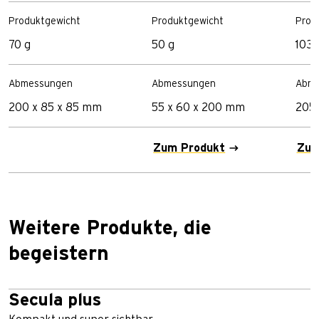
Produktgewicht
Produktgewicht
Prod
70 g
50 g
103 
Abmessungen
Abmessungen
Abme
200 x 85 x 85 mm
55 x 60 x 200 mm
205 
Zum Produkt
Zum
Weitere Produkte, die
begeistern
Secula plus