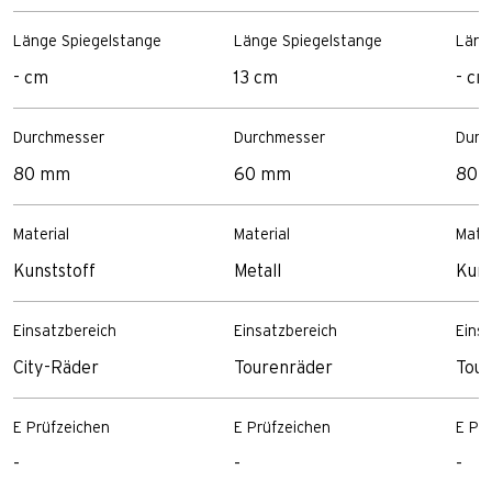
Länge Spiegelstange
Länge Spiegelstange
Läng
- cm
13 cm
- cm
Durchmesser
Durchmesser
Durc
80 mm
60 mm
80 
Material
Material
Mater
Kunststoff
Metall
Kuns
Einsatzbereich
Einsatzbereich
Eins
City-Räder
Tourenräder
Tour
E Prüfzeichen
E Prüfzeichen
E Pr
-
-
-