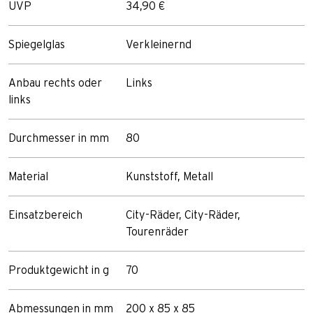
UVP
34,90 €
Spiegelglas
Verkleinernd
Anbau rechts oder
Links
links
Durchmesser in mm
80
Material
Kunststoff, Metall
Einsatzbereich
City-Räder, City-Räder,
Tourenräder
Produktgewicht in g
70
Abmessungen in mm
200 x 85 x 85