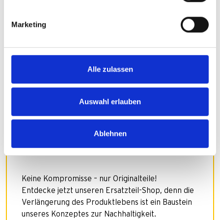
Marketing
Alle zulassen
Auswahl erlauben
Brauchst du ein
Ablehnen
Ersatzteil?
Keine Kompromisse – nur Originalteile!
Entdecke jetzt unseren Ersatzteil-Shop, denn die
Verlängerung des Produktlebens ist ein Baustein
unseres Konzeptes zur Nachhaltigkeit.