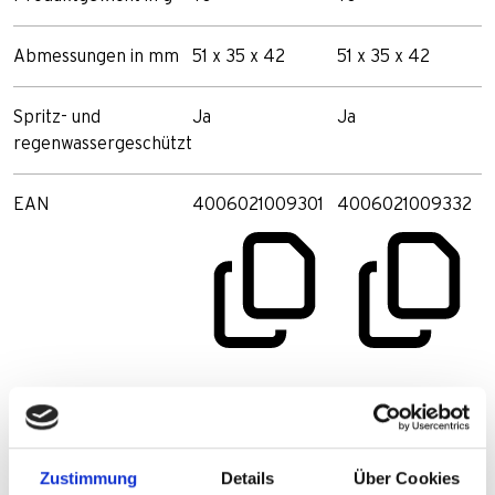
Abmessungen in mm
51 x 35 x 42
51 x 35 x 42
Spritz- und
Ja
Ja
regenwassergeschützt
EAN
4006021009301
4006021009332
Zustimmung
Details
Über Cookies