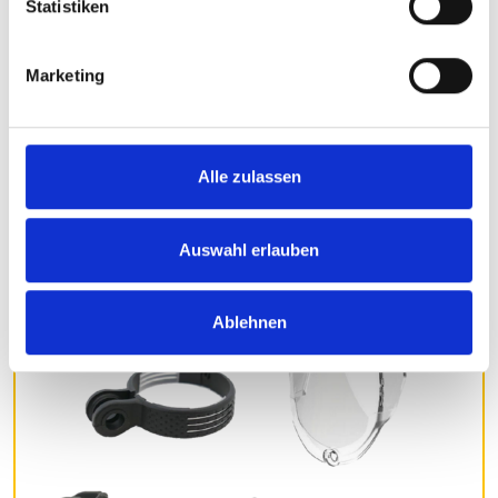
Statistiken
Anleitung_Eyc_Avy_IQ-XS.PDF
Marketing
PDF
651 KB
Download
Alle zulassen
Auswahl erlauben
Ablehnen