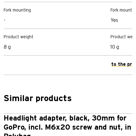
Fork mounting
Fork mountin
-
Yes
Product weight
Product weig
8 g
10 g
to the pro
Similar products
Headlight adapter, black, 30mm for
GoPro, incl. M6x20 screw and nut, in