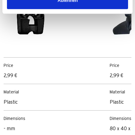
Ablehnen
Price
Price
2,99 €
2,99 €
Material
Material
Plastic
Plastic
Dimensions
Dimensions
- mm
80 x 40 x 