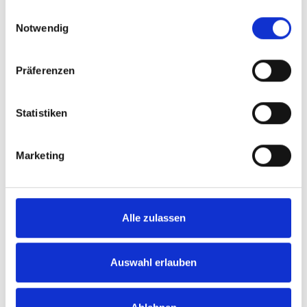
gesammelt haben.
Einwilligungsauswahl
Notwendig
Präferenzen
Statistiken
Marketing
Comparison of selected
products
Alle zulassen
Extension part
Adapter
Auswahl erlauben
Bracket
Bracket