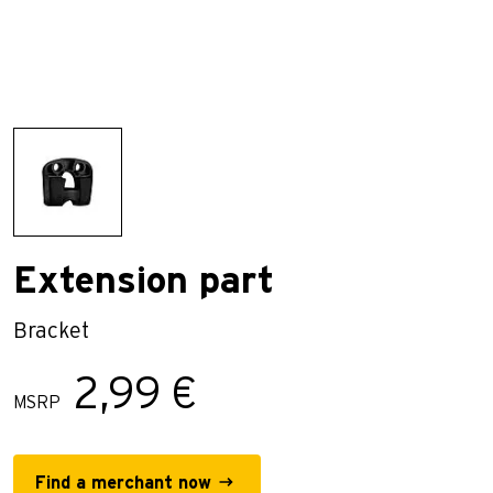
Extension part
Bracket
2,99 €
MSRP
Find a merchant now