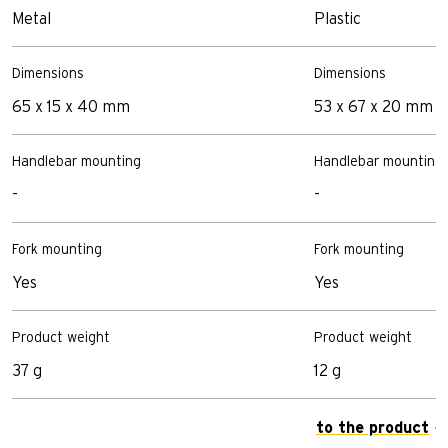
Metal
Plastic
Dimensions
Dimensions
65 x 15 x 40 mm
53 x 67 x 20 mm
Handlebar mounting
Handlebar mounting
-
-
Fork mounting
Fork mounting
Yes
Yes
Product weight
Product weight
37 g
12 g
to the product