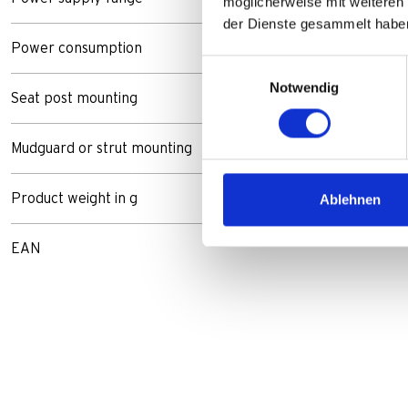
möglicherweise mit weiteren
der Dienste gesammelt habe
Power consumption
Einwilligungsauswahl
Notwendig
Seat post mounting
Mudguard or strut mounting
Product weight in g
Ablehnen
EAN