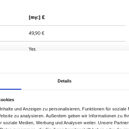
[my:] E
49,90 €
Yes
Aluminium
Details
20 x 15 x 25
Sporty bikes
Cookies
nhalte und Anzeigen zu personalisieren, Funktionen für soziale
Yes
Website zu analysieren. Außerdem geben wir Informationen zu I
r soziale Medien, Werbung und Analysen weiter. Unsere Partner
5-15V DC