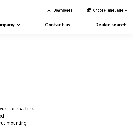
Downloads
Choose language
ompany
Contact us
Dealer search
oved for road use
ed
rut mounting