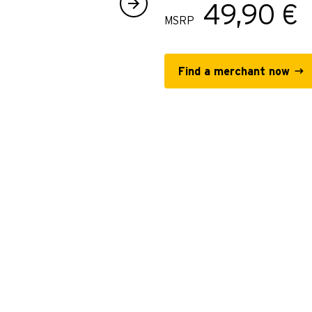
49,90 €
MSRP
Find a merchant now