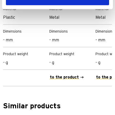
Material
Material
Material
Plastic
Metal
Metal
Dimensions
Dimensions
Dimensions
- mm
- mm
- mm
Product weight
Product weight
Product we
- g
- g
- g
to the product
to the pr
Similar products