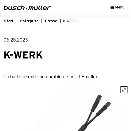
Sauter à la navigation principale
Passer au contenu principal
Passer au pied de page
Menu
Start
Entreprise
Presse
K-WERK
06.28.2023
K-WERK
La batterie externe durable de busch+müller.