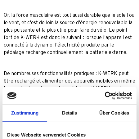
Or, la force musculaire est tout aussi durable que le soleil ou
le vent, et c'est de loin la source d'énergie renouvelable la
plus puissante et la plus utile pour faire du vélo. Le point
fort de K-WERK est donc le suivant : lorsque l'appareil est
connecté à la dynamo, l'électricité produite par le
pédalage recharge continuellement la batterie externe.
De nombreuses fonctionnalités pratiques : K-WERK peut
être rechargé et alimenter des appareils mobiles en même
temps. Indépendamment du pédalage, K-WERK peut
également être rechargé via un port micro USB à la maison
sur le secteur ou en déplacement sur un ordinateur
portable. L'énergie restante est toujours clairement visible,
Zustimmung
Details
Über Cookies
car cinq LED bleues intégrées indiquent le niveau de
charge par paliers de 20 %. Et pour faciliter le rangement,
le montage sur le vélo s'effectue de manière flexible à
Diese Webseite verwendet Cookies