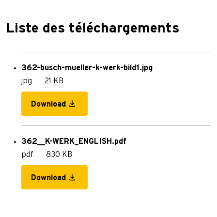
Liste des téléchargements
362-busch-mueller-k-werk-bild1.jpg
jpg
21 KB
Download
362__K-WERK_ENGLISH.pdf
pdf
830 KB
Download