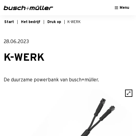
Sla naar de hoofd navigatie
Sla naar de hoofdinhoud
Sla naar de voettekst van de pagina
Menu
Start
Het bedrijf
Druk op
K-WERK
28.06.2023
K-WERK
De duurzame powerbank van busch+müller.