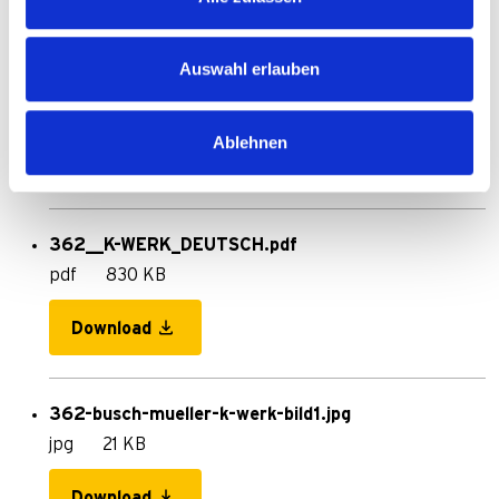
Auswahl erlauben
362__K-WERK_ENGLISH.pdf
pdf
830 KB
Ablehnen
Download
362__K-WERK_DEUTSCH.pdf
pdf
830 KB
Download
362-busch-mueller-k-werk-bild1.jpg
jpg
21 KB
Download