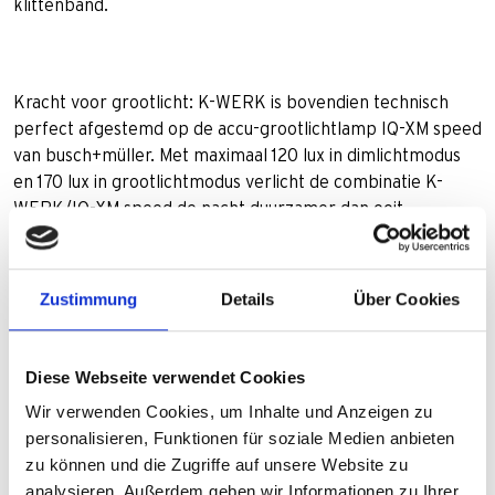
klittenband.
Kracht voor grootlicht: K-WERK is bovendien technisch
perfect afgestemd op de accu-grootlichtlamp IQ-XM speed
van busch+müller. Met maximaal 120 lux in dimlichtmodus
en 170 lux in grootlichtmodus verlicht de combinatie K-
WERK/IQ-XM speed de nacht duurzamer dan ooit.
K-WERK als mobiele bron van hernieuwbare energie is een
vriendelijk product van busch+müller en maakt daarmee
Zustimmung
Details
Über Cookies
deel uit van een bedrijfsbreed duurzaamheidsconcept: Van
het eerste productidee tot aan het einde van de levensduur
van het product, via grondstofbesparende
Diese Webseite verwendet Cookies
productieprocessen en producteigenschappen, is
Wir verwenden Cookies, um Inhalte und Anzeigen zu
busch+müller door en door ecologisch vriendelijk.
personalisieren, Funktionen für soziale Medien anbieten
zu können und die Zugriffe auf unsere Website zu
analysieren. Außerdem geben wir Informationen zu Ihrer