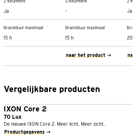
Z-keurmerk
Z-keurmerk
Z-ke
Ja
-
Ja
Brandduur maximaal
Brandduur maximaal
Bran
15 h
15 h
20 
naar het product
naa
Vergelijkbare producten
IXON Core 2
70 Lux
De nieuwe IXON Core 2. Meer licht. Meer zicht.
Productgegevens