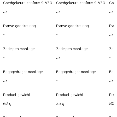
Goedgekeurd conform StVZO
Goedgekeurd conform StVZO
Goe
Ja
Ja
Ja
Franse goedkeuring
Franse goedkeuring
Fran
-
-
Ja
Zadelpen montage
Zadelpen montage
Zad
-
Ja
-
Bagagedrager montage
Bagagedrager montage
Bag
Ja
-
Ja
Product gewicht
Product gewicht
Prod
62 g
35 g
80 