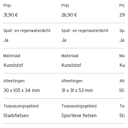
Prijs
Prijs
Prijs
31,90 €
26,90 €
29,
Spat- en regenwaterdicht
Spat- en regenwaterdicht
Spat
Ja
Ja
Ja
Materiaal
Materiaal
Mate
Kunststof
Kunststof
Kun
Afmetingen
Afmetingen
Afme
30 x 105 x 34 mm
31 x 31 x 53 mm
103
Toepassingsgebied
Toepassingsgebied
Toep
Stadsfietsen
Sportieve fietsen
Stad