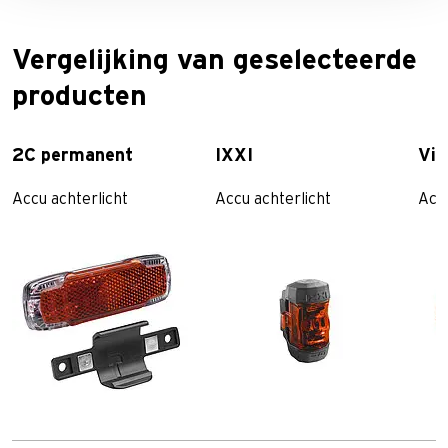
Vergelijking van geselecteerde
producten
2C permanent
IXXI
Vie
Accu achterlicht
Accu achterlicht
Accu