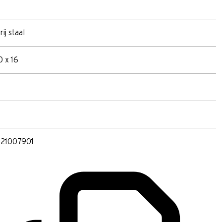
ij staal
0 x 16
21007901