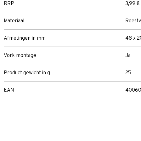
RRP
3,99 €
Materiaal
Roestvr
Afmetingen in mm
48 x 2
Vork montage
Ja
Product gewicht in g
25
EAN
40060