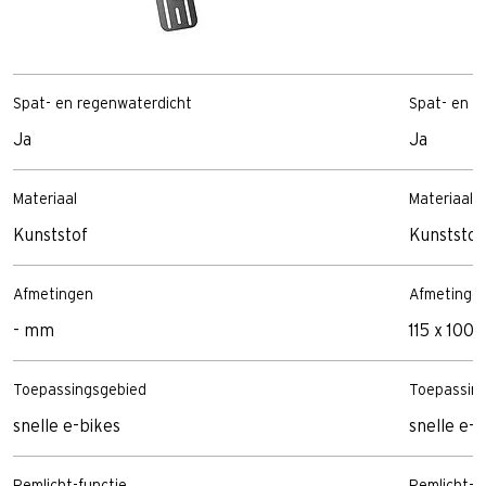
Spat- en regenwaterdicht
Spat- en r
Ja
Ja
Materiaal
Materiaal
Kunststof
Kunststof
Afmetingen
Afmetinge
- mm
115 x 100
Toepassingsgebied
Toepassin
snelle e-bikes
snelle e-b
Remlicht-functie
Remlicht-f