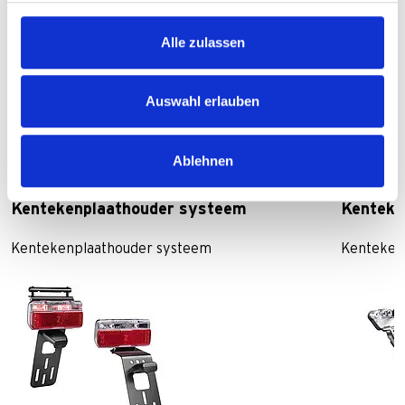
Alle zulassen
Auswahl erlauben
Vergelijking van geselecteerde
producten
Ablehnen
Kentekenplaathouder systeem
Kenteke
Kentekenplaathouder systeem
Kenteken