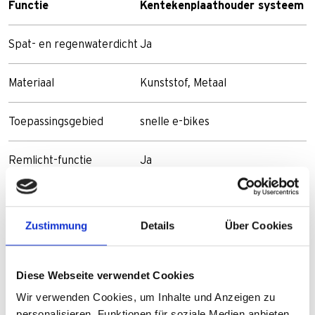
Functie
Kentekenplaathouder systeem
Spat- en regenwaterdicht
Ja
Materiaal
Kunststof, Metaal
Toepassingsgebied
snelle e-bikes
Remlicht-functie
Ja
Bagagedrager montage
Ja
Zustimmung
Details
Über Cookies
E-keurmerk
Ja
Diese Webseite verwendet Cookies
Artikelnummer
487/323/640ECE
Wir verwenden Cookies, um Inhalte und Anzeigen zu
personalisieren, Funktionen für soziale Medien anbieten