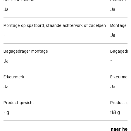
Ja
Ja
Montage op spatbord, staande achtervork of zadelpen
Montage op
-
Ja
Bagagedrager montage
Bagagedra
Ja
-
E-keurmerk
E-keurmerk
Ja
Ja
Product gewicht
Product ge
- g
118 g
naar het