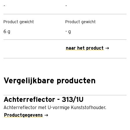
-
-
-
Product gewicht
Product gewicht
P
6 g
- g
1
naar het product
n
Vergelijkbare producten
Achterreflector - 313/1U
Achterreflector met U-vormige Kunststofhouder.
Productgegevens