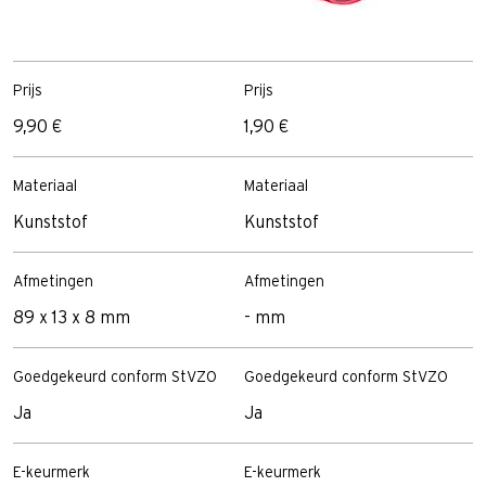
Prijs
Prijs
P
9,90 €
1,90 €
1
Materiaal
Materiaal
M
Kunststof
Kunststof
K
Afmetingen
Afmetingen
A
89 x 13 x 8 mm
- mm
9
Goedgekeurd conform StVZO
Goedgekeurd conform StVZO
G
Ja
Ja
J
E-keurmerk
E-keurmerk
E