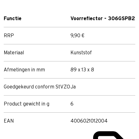
Functie
Voorreflector - 306GSPB2
RRP
9,90 €
Materiaal
Kunststof
Afmetingen in mm
89 x 13 x 8
Goedgekeurd conform StVZO
Ja
Product gewicht in g
6
EAN
4006021012004