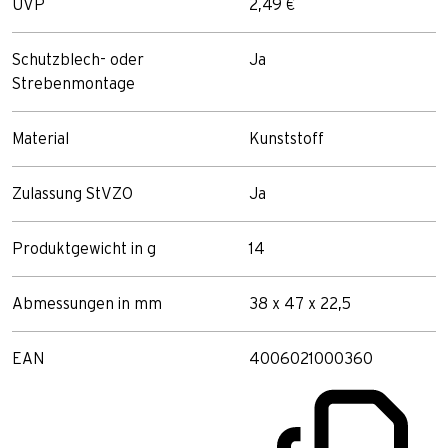
UVP
2,49 €
Schutzblech- oder
Ja
Strebenmontage
Material
Kunststoff
Zulassung StVZO
Ja
Produktgewicht in g
14
Abmessungen in mm
38 x 47 x 22,5
EAN
4006021000360