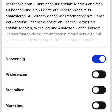
personalisieren, Funktionen für soziale Medien anbieten
zu können und die Zugriffe auf unsere Website zu
analysieren. Außerdem geben wir Informationen zu Ihrer
Verwendung unserer Website an unsere Partner für
soziale Medien, Werbung und Analysen weiter. Unsere
Partner führen diese Informationen möglicherweise mit
weiteren Daten zusammen, die Sie ihnen bereitgestellt
haben oder die sie im Rahmen Ihrer Nutzung der Dienste
gesammelt haben.
Einwilligungsauswahl
Notwendig
Brauchst du ein
Ersatzteil?
Präferenzen
Keine Kompromisse – nur Originalteile!
Statistiken
Entdecke jetzt unseren Ersatzteil-Shop, denn die
Verlängerung des Produktlebens ist ein Baustein
unseres Konzeptes zur Nachhaltigkeit.
Marketing