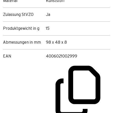
Material
Kunststoff
Zulassung StVZO
Ja
Produktgewicht in g
15
Abmessungen in mm
98 x 48 x 8
EAN
4006021002999