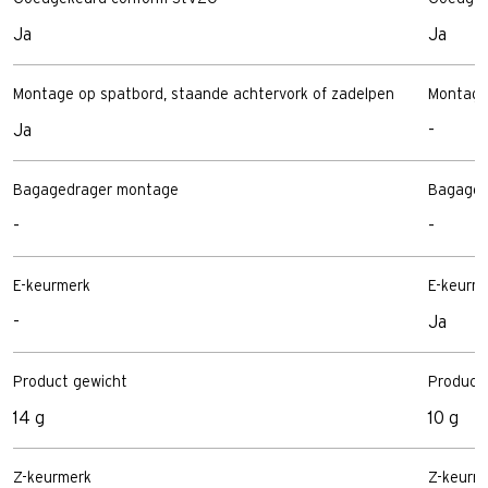
Ja
Ja
Montage op spatbord, staande achtervork of zadelpen
Montage
Ja
-
Bagagedrager montage
Bagaged
-
-
E-keurmerk
E-keurm
-
Ja
Product gewicht
Product
14 g
10 g
Z-keurmerk
Z-keurm