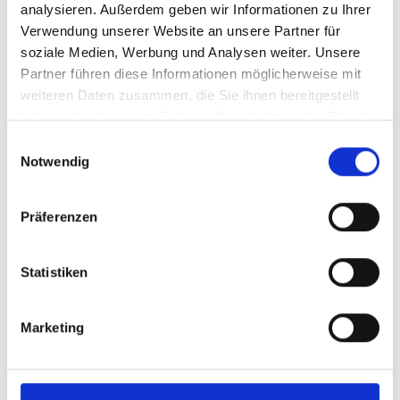
analysieren. Außerdem geben wir Informationen zu Ihrer
Verwendung unserer Website an unsere Partner für
soziale Medien, Werbung und Analysen weiter. Unsere
Partner führen diese Informationen möglicherweise mit
weiteren Daten zusammen, die Sie ihnen bereitgestellt
haben oder die sie im Rahmen Ihrer Nutzung der Dienste
gesammelt haben.
Einwilligungsauswahl
Notwendig
Vergelijking van geselecteerde
Präferenzen
producten
Statistiken
Achterreflector - 313/1
Achte
Achterreflector
Achterr
Marketing