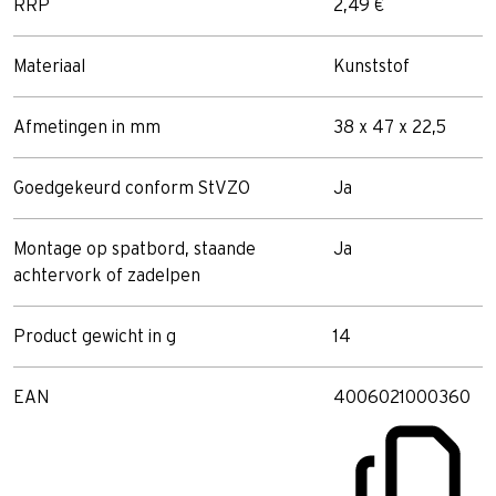
RRP
2,49 €
Materiaal
Kunststof
Afmetingen in mm
38 x 47 x 22,5
Goedgekeurd conform StVZO
Ja
Montage op spatbord, staande
Ja
achtervork of zadelpen
Product gewicht in g
14
EAN
4006021000360