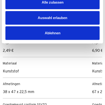
Alle zulassen
Auswahl erlauben
Ablehnen
Prijs
Prijs
2,49 €
6,90 €
Materiaal
Materiaa
Kunststof
Kunstst
Afmetingen
Afmetin
38 x 47 x 22,5 mm
67 x 27
Goedgekeurd conform StVZO
Goedgek