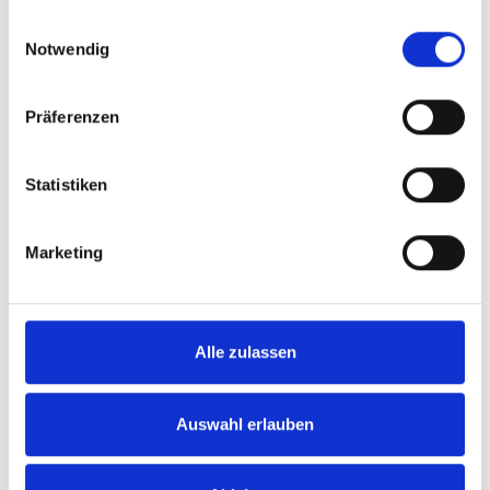
gesammelt haben.
Einwilligungsauswahl
Keine Kompromisse – nur Originalteile!
Notwendig
Entdecke jetzt unseren Ersatzteil-Shop, denn die
Verlängerung des Produktlebens ist ein Baustein
Präferenzen
unseres Konzeptes zur Nachhaltigkeit.
Statistiken
Zum Ersatzteile-Shop
Marketing
Alle zulassen
Auswahl erlauben
Vergleich ausgewählter