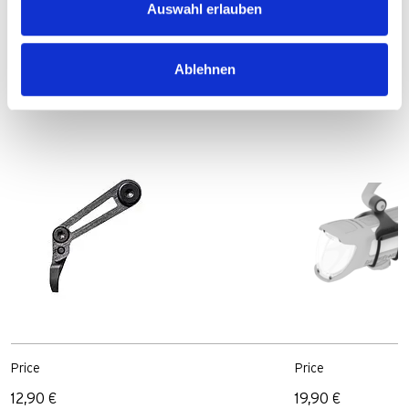
products
Auswahl erlauben
Aluminium bracket
Adapter for ha
Ablehnen
IXON-Space fo
Bracket
brackets and 
Price
Price
12,90 €
19,90 €