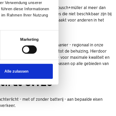
hrer Verwendung unserer
tsen - per slot van rekening zet busch+müller al meer dan
 führen diese Informationen
n onze producten vaak functies die niet beschikbaar zijn bij
ie im Rahmen Ihrer Nutzung
em, dat u nog beter zichtbaar maakt voor anderen in het
Marketing
jke en grondstof besparende manier - regionaal in onze
burige Wiehl, van de elektronica tot de behuizing. Hierdoor
g onderzoeken en controleren - voor maximale kwaliteit en
ide Friendly-filosofie, die we toepassen op alle gebieden van
Alle zulassen
n en de StVZO
chterlicht - met of zonder batterij - aan bepaalde eisen
verkeer.