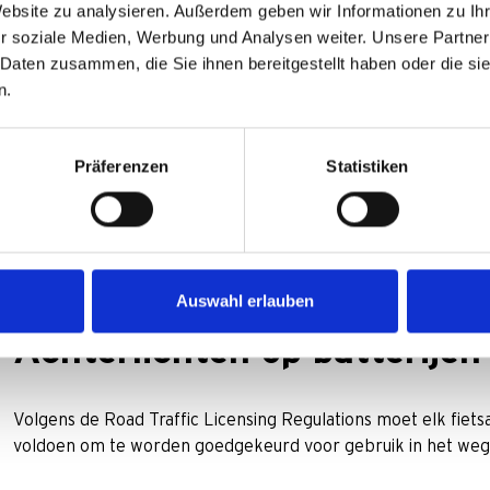
Technologie van de innovatieleider
Website zu analysieren. Außerdem geben wir Informationen zu I
Wij kennen onze weg in verlichtingsoplossingen voor fie
r soziale Medien, Werbung und Analysen weiter. Unsere Partner
100 jaar nieuwe standaarden op dit gebied. Daarom hebbe
 Daten zusammen, die Sie ihnen bereitgestellt haben oder die s
andere leveranciers. Bijvoorbeeld het LineTec lenssyste
n.
verkeer.
Betrouwbaar en duurzaam
Präferenzen
Statistiken
We produceren al onze producten op een milieuvriendeli
vestiging in Meinerzhagen en ons zusterbedrijf in het na
kunnen we elk onderdeel en iedere lamp zelf nauwkeuri
veiligheid. Dit maakt allemaal deel uit van onze uitgebre
ons bedrijf.
Auswahl erlauben
Achterlichten op batterije
Volgens de Road Traffic Licensing Regulations moet elk fietsa
voldoen om te worden goedgekeurd voor gebruik in het weg