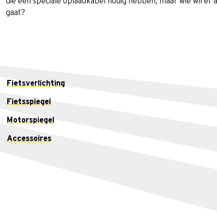
die een speciale oplaadkabel nodig hebben, maar wie wil er 
gaat?
Fietsverlichting
Fietsspiegel
Motorspiegel
Accessoires