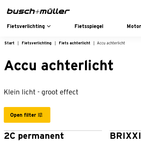
Sla naar de hoofd navigatie
Sla naar de hoofdinhoud
Sla naar de voettekst van de pagina
Fietsverlichting
Fietsspiegel
Motor
Start
Fietsverlichting
Fiets achterlicht
Accu achterlicht
Accu achterlicht
Klein licht - groot effect
Open filter
2C permanent
BRIXX