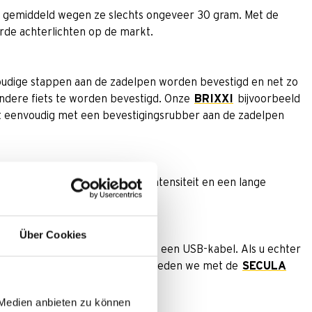
ht - gemiddeld wegen ze slechts ongeveer 30 gram. Met de
rde achterlichten op de markt.
udige stappen aan de zadelpen worden bevestigd en net zo
ndere fiets te worden bevestigd. Onze
BRIXXI
bijvoorbeeld
dt eenvoudig met een bevestigingsrubber aan de zadelpen
sachterlichten een hoge lichtintensiteit en een lange
etrouwbare verlichting.
Über Cookies
envoudig worden opgeladen via een USB-kabel. Als u echter
en en niet USB-oplaadbaar, dan bieden we met de
SECULA
 Medien anbieten zu können