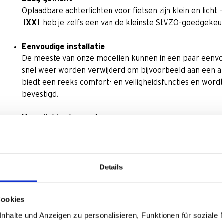
Oplaadbare achterlichten voor fietsen zijn klein en lic
IXXI
heb je zelfs een van de kleinste StVZO-goedgekeu
Eenvoudige installatie
De meeste van onze modellen kunnen in een paar eenvo
snel weer worden verwijderd om bijvoorbeeld aan een a
biedt een reeks comfort- en veiligheidsfuncties en wor
bevestigd.
Hoge lichtopbrengst
Dankzij de ingebouwde oplaadbare accu hebben onze fiet
lichtduur. Sommige modellen geven je zelfs tot 50 uur b
Handig opladen
Details
De oplaadbare achterlichten van busch+müller kunnen e
de voorkeur geeft aan een klassiek model met batterij
Cookies
ook een model hiervoor aan.
nhalte und Anzeigen zu personalisieren, Funktionen für soziale